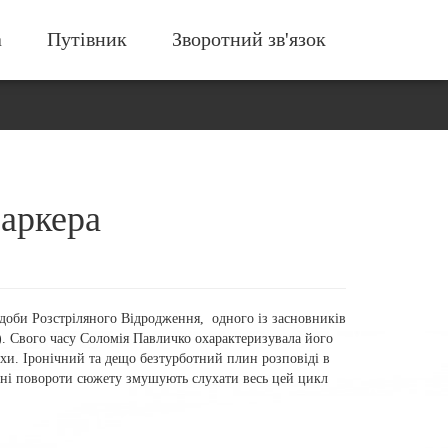
а
Путівник
Зворотний зв'язок
аркера
 доби Розстріляного Відродження, одного із засновників
 Свого часу Соломія Павличко охарактеризувала його
и. Іронічний та дещо безтурботний плин розповіді в
тні повороти сюжету змушують слухати весь цей цикл