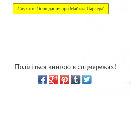
Слухати 'Оповідання про Майкла Паркера'
Поділіться книгою в соцмережах!