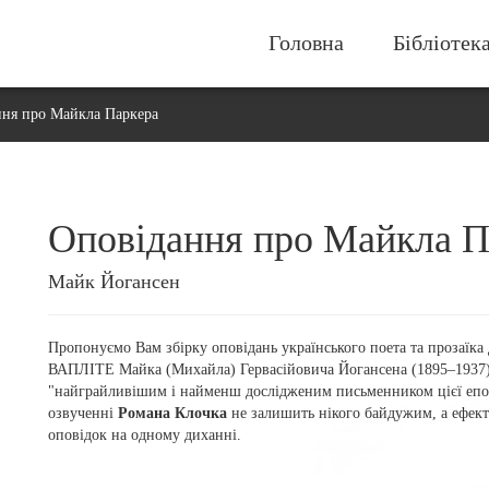
Головна
Бібліотек
ння про Майкла Паркера
Оповідання про Майкла П
Майк Йогансен
Пропонуємо Вам збірку оповідань українського поета та прозаїка
ВАПЛІТЕ Майка (Михайла) Гервасійовича Йогансена (1895–1937).
"найграйливішим і найменш дослідженим письменником цієї епох
озвученні
Романа Клочка
не залишить нікого байдужим, а ефек
оповідок на одному диханні.