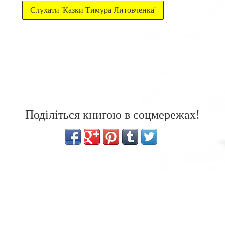
Слухати 'Казки Тимура Литовченка'
Поділіться книгою в соцмережах!