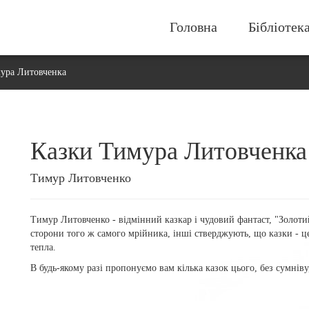
Головна
Бібліотек
ура Литовченка
Казки Тимура Литовченка
Тимур Литовченко
Тимур Литовченко - відмінний казкар і чудовий фантаст, "Золоти
сторони того ж самого мрійника, інші стверджують, що казки - це
тепла.
В будь-якому разі пропонуємо вам кілька казок цього, без сумніву